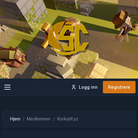
Logg inn
Registrere
Hjem
Medlemmer
KorkutXyz