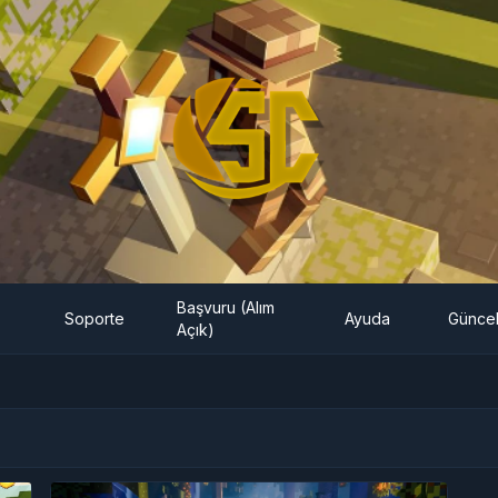
Başvuru (Alım
Soporte
Ayuda
Güncel
Açık)