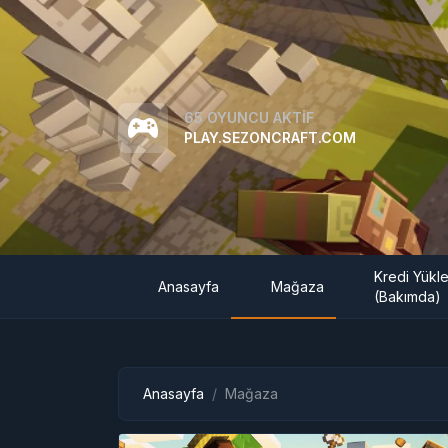
65 OYUNCU AKTIF
PLAY.SEZONCRAFT.COM
Kredi Yükl
Anasayfa
Mağaza
(Bakımda)
Anasayfa
Mağaza