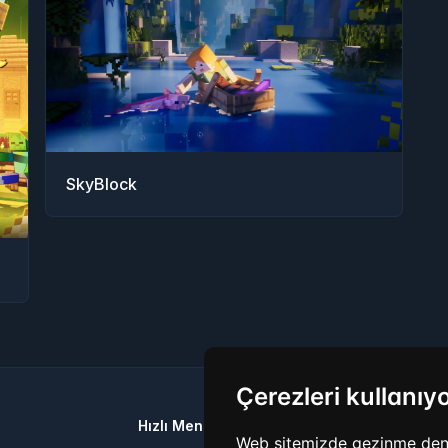
SkyBlock
Çerezleri kullanıy
Hızlı Menü
Sosyal Medya
Web sitemizde gezinme deneyi