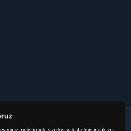
oruz
Bağlantılar
minizi geliştirmek, size kişiselleştirilmiş içerik ve