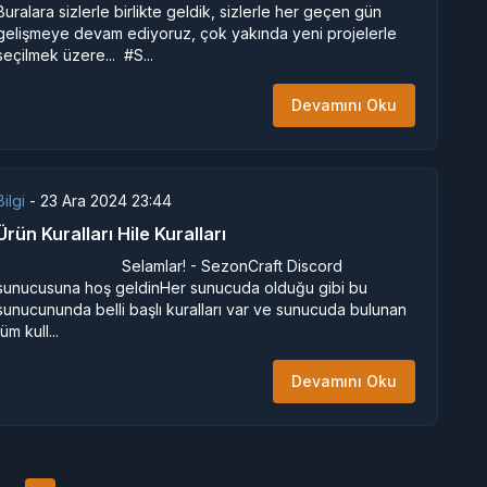
Buralara sizlerle birlikte geldik, sizlerle her geçen gün
gelişmeye devam ediyoruz, çok yakında yeni projelerle
seçilmek üzere... #S...
Devamını Oku
Bilgi
-
23 Ara 2024 23:44
Ürün Kuralları Hile Kuralları
Selamlar! - SezonCraft Discord
sunucusuna hoş geldinHer sunucuda olduğu gibi bu
sunucununda belli başlı kuralları var ve sunucuda bulunan
tüm kull...
Devamını Oku