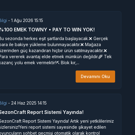
Bilgi
-
1 Ağu 2026 15:15
%100 EMEK TOWNY • PAY TO WIN YOK!
Bu sezonda herkes eşit şartlarda başlayacak.❌ Gerçek
para ile bakiye yükleme bulunmayacaktır.❌ Mağaza
üzerinden güç kazandıran hiçbir ürün satılmayacaktır.❌
Para vererek avantaj elde etmek mümkün değildir.🌾 Tek
kazanç yolu emek vermektir!⛏️ Blok kır,...
Devamını Oku
Bilgi
-
24 Haz 2025 14:15
SezonCraft Report Sistemi Yayında!
SezonCraft Report Sistemi Yayında! Artık yeni yetkililerimiz
sizlersiniz!Yeni report sistemi sayesinde şikayet edilen
oyuncuların sohbet geçmişi otomatik olarak kontrol