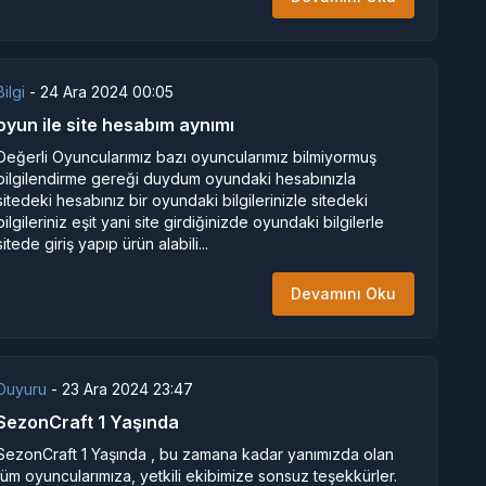
Bilgi
-
24 Ara 2024 00:05
oyun ile site hesabım aynımı
Değerli Oyuncularımız bazı oyuncularımız bilmiyormuş
bilgilendirme gereği duydum oyundaki hesabınızla
sitedeki hesabınız bir oyundaki bilgilerinizle sitedeki
bilgileriniz eşit yani site girdiğinizde oyundaki bilgilerle
sitede giriş yapıp ürün alabili...
Devamını Oku
Duyuru
-
23 Ara 2024 23:47
SezonCraft 1 Yaşında
SezonCraft 1 Yaşında , bu zamana kadar yanımızda olan
tüm oyuncularımıza, yetkili ekibimize sonsuz teşekkürler.