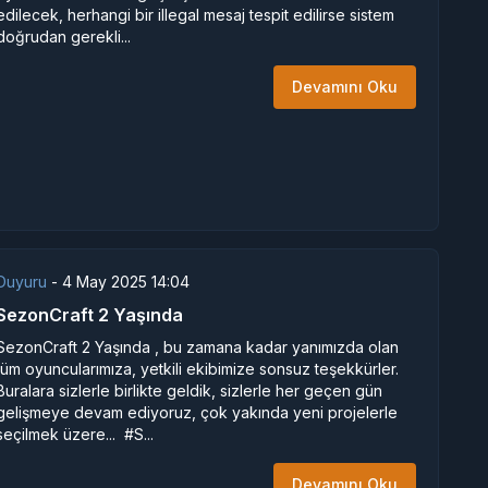
edilecek, herhangi bir illegal mesaj tespit edilirse sistem
doğrudan gerekli...
Devamını Oku
Duyuru
-
4 May 2025 14:04
SezonCraft 2 Yaşında
SezonCraft 2 Yaşında , bu zamana kadar yanımızda olan
tüm oyuncularımıza, yetkili ekibimize sonsuz teşekkürler.
Buralara sizlerle birlikte geldik, sizlerle her geçen gün
gelişmeye devam ediyoruz, çok yakında yeni projelerle
seçilmek üzere... #S...
Devamını Oku