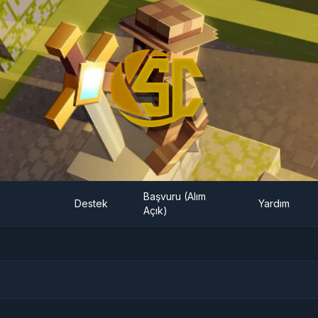
e
Başvuru (Alım
Destek
Yardım
Açık)