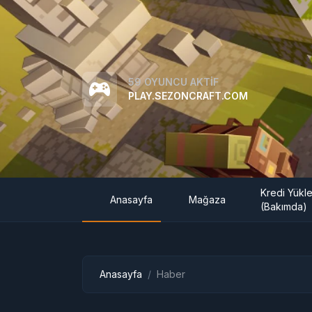
59 OYUNCU AKTIF
PLAY.SEZONCRAFT.COM
Kredi Yükl
Anasayfa
Mağaza
(Bakımda)
Anasayfa
Haber