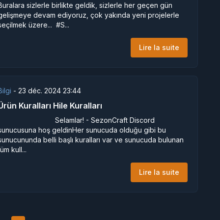
Buralara sizlerle birlikte geldik, sizlerle her geçen gün
gelişmeye devam ediyoruz, çok yakında yeni projelerle
seçilmek üzere... #S...
Lire la suite
Bilgi
-
23 déc. 2024 23:44
Ürün Kuralları Hile Kuralları
Selamlar! - SezonCraft Discord
sunucusuna hoş geldinHer sunucuda olduğu gibi bu
sunucununda belli başlı kuralları var ve sunucuda bulunan
tüm kull...
Lire la suite