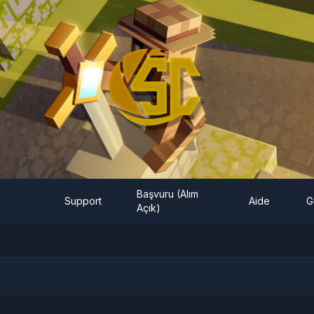
Başvuru (Alım
Support
Aide
G
Açık)