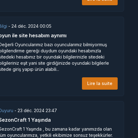
Bilgi
-
24 déc. 2024 00:05
oyun ile site hesabım aynımı
Değerli Oyuncularımız bazı oyuncularımız bilmiyormuş
bilgilendirme gereği duydum oyundaki hesabınızla
sitedeki hesabınız bir oyundaki bilgilerinizle sitedeki
bilgileriniz eşit yani site girdiğinizde oyundaki bilgilerle
sitede giriş yapıp ürün alabili...
Lire la suite
Duyuru
-
23 déc. 2024 23:47
SezonCraft 1 Yaşında
SezonCraft 1 Yaşında , bu zamana kadar yanımızda olan
tüm oyuncularımıza, yetkili ekibimize sonsuz teşekkürler.