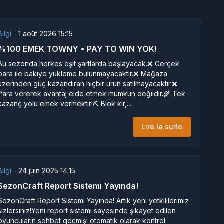
Bilgi
-
1 août 2026 15:15
%100 EMEK TOWNY • PAY TO WIN YOK!
Bu sezonda herkes eşit şartlarda başlayacak.❌ Gerçek
para ile bakiye yükleme bulunmayacaktır.❌ Mağaza
üzerinden güç kazandıran hiçbir ürün satılmayacaktır.❌
Para vererek avantaj elde etmek mümkün değildir.🌾 Tek
kazanç yolu emek vermektir!⛏️ Blok kır,...
Lire la suite
Bilgi
-
24 juin 2025 14:15
SezonCraft Report Sistemi Yayında!
SezonCraft Report Sistemi Yayında! Artık yeni yetkililerimiz
sizlersiniz!Yeni report sistemi sayesinde şikayet edilen
oyuncuların sohbet geçmişi otomatik olarak kontrol