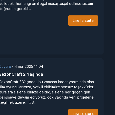
edilecek, herhangi bir illegal mesaj tespit edilirse sistem
doğrudan gerekli...
Lire la suite
Duyuru
-
4 mai 2025 14:04
SezonCraft 2 Yaşında
SezonCraft 2 Yaşında , bu zamana kadar yanımızda olan
tüm oyuncularımıza, yetkili ekibimize sonsuz teşekkürler.
Buralara sizlerle birlikte geldik, sizlerle her geçen gün
gelişmeye devam ediyoruz, çok yakında yeni projelerle
seçilmek üzere... #S...
Lire la suite