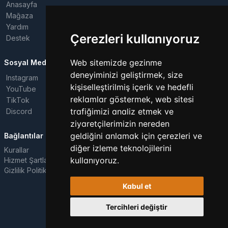
Anasayfa
Mağaza
Yardım
Çerezleri kullanıyoruz
Destek
Web sitemizde gezinme
Sosyal Medya
deneyiminizi geliştirmek, size
Instagram
kişiselleştirilmiş içerik ve hedefli
YouTube
reklamlar göstermek, web sitesi
TikTok
trafiğimizi analiz etmek ve
Discord
ziyaretçilerimizin nereden
geldiğini anlamak için çerezleri ve
Bağlantılar
diğer izleme teknolojilerini
Kurallar
kullanıyoruz.
Hizmet Şartları
Gizlilik Politikası
Kabul et
Tüm hakları saklıdır. © 2026
Tercihleri değiştir
Powered by
LeaderOS